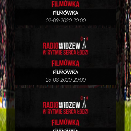
FILMÓWKA
02-09-2020 20:00
FILMÓWKA
26-08-2020 20:00