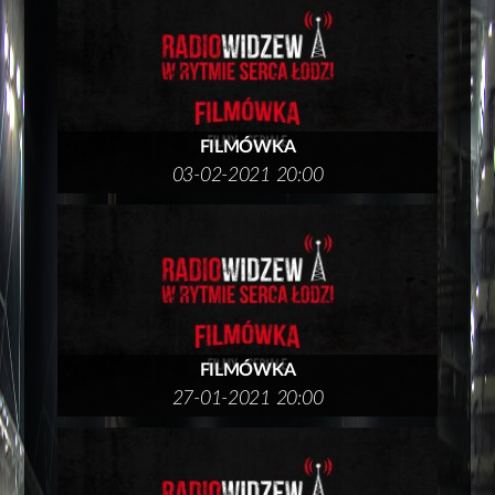
FILMÓWKA
03-02-2021 20:00
FILMÓWKA
27-01-2021 20:00