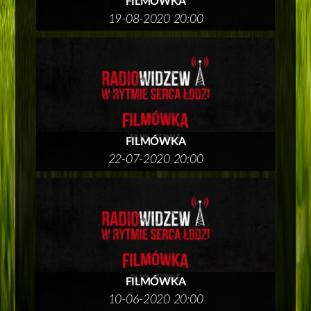
FILMÓWKA
19-08-2020 20:00
FILMÓWKA
22-07-2020 20:00
FILMÓWKA
10-06-2020 20:00