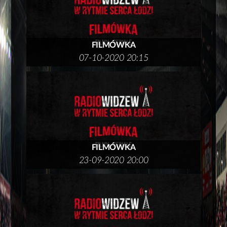
FILMÓWKA
07-10-2020 20:15
FILMÓWKA
23-09-2020 20:00