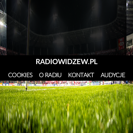
RADIOWIDZEW.PL
COOKIES
O RADIU
KONTAKT
AUDYCJE