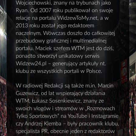
Wojciechowski, znany na trybunach jako
Ryan. Od 2007 roku publikował on swoje
relacje na portalu WidzewToMy.net, a w
2013 roku został jego redaktorem
naczelnym. Wówczas doszło do całkowitej
przebudowy graficznej i multimedialnej
portalu. Maciek szefem WTM jest do dziś,
ponadto stworzył unikatowy serwis
Widzew24.pl – generujący artykuły nt.
klubu ze wszystkich portali w Polsce.
W radiowej Redakcji są także m.in. Marcin
Guzewicz, od lat wspierający działania
WTM, Łukasz Sosenkiewicz, znany ze
swoich vlogów i streamów w „Rozmowach
Tylko Sportowych” na YouTube i Instagramie
czy Andrzej Klemba – były pracownik klubu,
specjalista PR, obecnie jeden z redaktorów