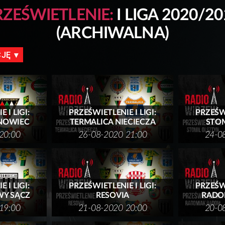
RZEŚWIETLENIE:
I LIGA 2020/2
(ARCHIWALNA)
CJĘ
 I LIGI:
PRZEŚWIETLENIE I LIGI:
PRZEŚWI
SNOWIEC
TERMALICA NIECIECZA
STOM
20:00
26-08-2020 21:00
24-0
 I LIGI:
PRZEŚWIETLENIE I LIGI:
PRZEŚWI
WY SĄCZ
RESOVIA
RADO
19:00
21-08-2020 20:00
20-0