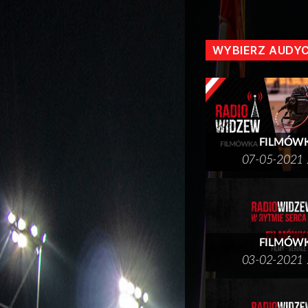
WYBIERZ AUDY
FILMÓW
07-05-2021 
FILMÓW
03-02-2021 