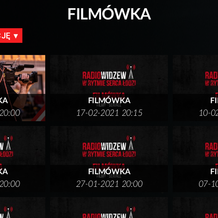
FILMÓWKA
CJĘ
KA
FILMÓWKA
F
20:00
17-02-2021 20:15
10-0
KA
FILMÓWKA
F
20:00
27-01-2021 20:00
07-1